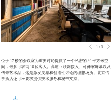
下
幻
点
1
/
3
上一个
灯
击
片
以
位于 17 楼的会议室为重要讨论提供了一个私密的 60 平方米空
放
下
间，最多可容纳 18 位客人。高速互联网接入、可伸缩屏幕以及
映
链
传奇艺术品，这是激发灵感和创造性讨论的理想场所。北京怡
控
接
亨酒店还可应要求提供技术服务和秘书支持。
制
将
按
更
钮
新
上
面
的