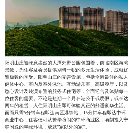
阳明山庄被绿意盎然的大潭郊野公园包围着，前临南区海湾
景致，为住客及会员提供别树一帜的多元生活体验，成就优
雅极致的享受。阳明山庄的完善设施，包括全港最佳的私人
健体中心、室内及室外泳池、互动游乐室、高级餐厅，以及
悉心设计及装潢布置的服务式住宅等，全面迎合及体贴每一
位住客的需要。不论是短期一个月在港公干或度假，或长达
两年的租赁，入住阳明山庄即可体验真正的舒适豪华生活。
而而只需5分钟车程即达南区港铁站，15分钟车程即达中环
商业中心，住客便可从繁华喧闹的中环商业区，顷刻投入宁
静闲逸的翠绿环境，成就“家以外的家”。