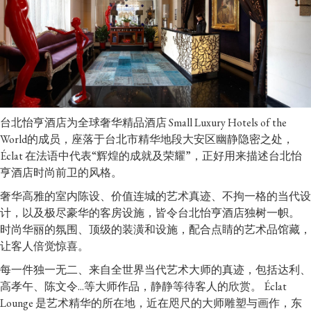
台北怡亨酒店为全球奢华精品酒店 Small Luxury Hotels of the
World的成员，座落于台北市精华地段大安区幽静隐密之处，
Éclat 在法语中代表“辉煌的成就及荣耀”，正好用来描述台北怡
亨酒店时尚前卫的风格。
奢华高雅的室内陈设、价值连城的艺术真迹、不拘一格的当代设
计，以及极尽豪华的客房设施，皆令台北怡亨酒店独树一帜。
时尚华丽的氛围、顶级的装潢和设施，配合点睛的艺术品馆藏，
让客人倍觉惊喜。
每一件独一无二、来自全世界当代艺术大师的真迹，包括达利、
高孝午、陈文令...等大师作品，静静等待客人的欣赏。 Éclat
Lounge 是艺术精华的所在地，近在咫尺的大师雕塑与画作，东