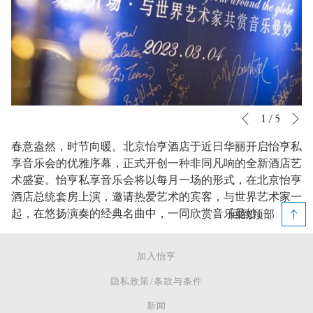
下一
幻
点
1
/
5
上一个
灯
击
春意盎然，时节向暖。北京怡亨酒店于近日华丽开启怡亨私
片
以
享音乐会的优雅序幕，正式开创一种非同凡响的全新酒店艺
放
下
术盛宴。怡亨私享音乐会将以每月一场的形式，在北京怡亨
映
链
酒店总统套房上演，邀请热爱艺术的宾客，与世界艺术家一
控
接
起，在悠扬演奏的经典名曲中，一同欣赏音乐曼妙。
回到顶部
制
将
按
更
钮
新
加入怡亨
上
隐私政策/条款与条件
面
的
新闻