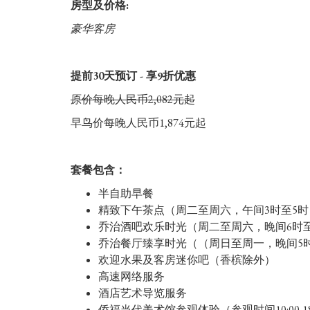
房型及价格:
豪华客房
提前30天预订 - 享9折优惠
原价每晚人民币2,082元起
早鸟价每晚人民币1,874元起
套餐包含：
半自助早餐
精致下午茶点（周二至周六，午间3时至5时
乔治酒吧欢乐时光（周二至周六，晚间6时
乔治餐厅臻享时光（（周日至周一，晚间5
欢迎水果及客房迷你吧（香槟除外）
高速网络服务
酒店艺术导览服务
侨福当代美术馆参观体验（参观时间10:00-18