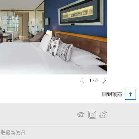
下一个
幻
点
1
/
6
上一个
灯
击
回到顶部
片
以
放
下
映
链
控
接
制
将
按
更
获取最新资讯
钮
新