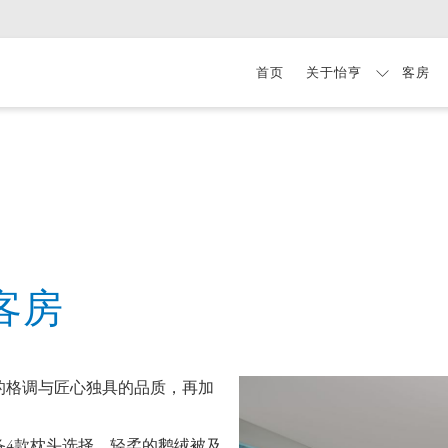
首页
关于怡亨
客房
客房
的格调与匠心独具的品质，再加
备4款枕头选择，轻柔的鹅绒被及